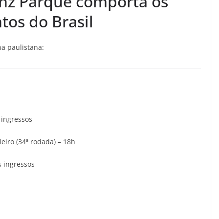
ianz Parque comporta os
tos do Brasil
a paulistana:
ingressos
eiro (34ª rodada) – 18h
 ingressos