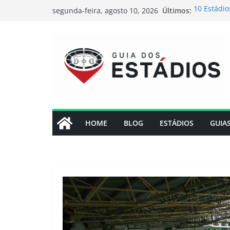
Pular
Últimos:
10 Estádio
segunda-feira, agosto 10, 2026
para
Quanto cu
preços, in
o
Como visi
conteúdo
Cristiano 
visitar na
Estádio At
HOME
BLOG
ESTÁDIOS
GUIA