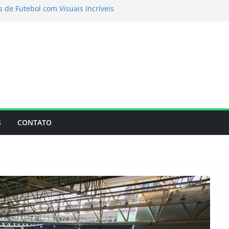
s de Futebol com Visuais Incríveis
sta visitar o Camp Nou? Guia completo de
gressos e dicas para economizar em 2026
tar o Camp Nou em 2026: guia completo
Ronaldo revela qual o estádio mais difícil de
 Premier League
lético Mineiro: Tudo sobre a Arena MRV
S
CONTATO