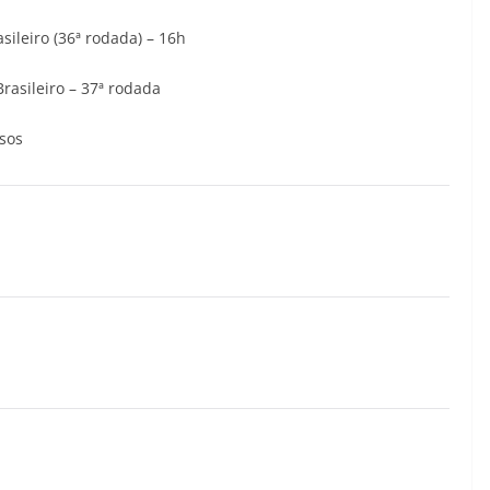
ileiro (36ª rodada) – 16h
rasileiro – 37ª rodada
sos